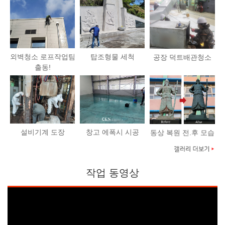
외벽청소 로프작업팀
탑조형물 세척
공장 덕트배관청소
출동!
설비기계 도장
창고 에폭시 시공
동상 복원 전.후 모습
작업 동영상