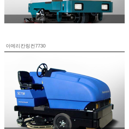
아메리칸링컨7730