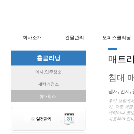
회사소개
건물관리
오피스클리닝
매트
홈클리닝
이사,입주청소
침대 
세탁기청소
냄새, 먼지,
침대청소
우리 생활에서
기, 각종 세
세탁이나 햇빛
사용해야 합니