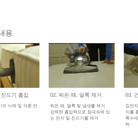
내용
지 진드기 흡입
02. 찌든 때, 얼룩 제거
03.
의 사체 및 각종 먼
찌든 때, 얼룩 및 냄새를 제거
집먼지
강력한 흡입력으로 침대속에 있
지를 
는 먼지 및 진드기를 제거
특수세
탁