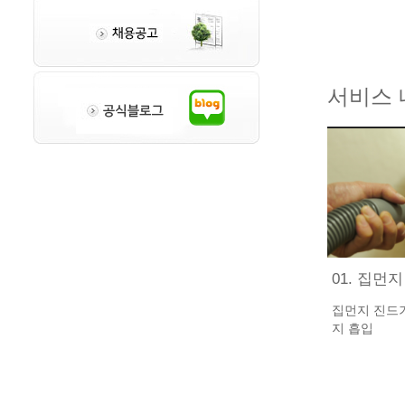
서비스 
01. 집먼
집먼지 진드기
지 흡입