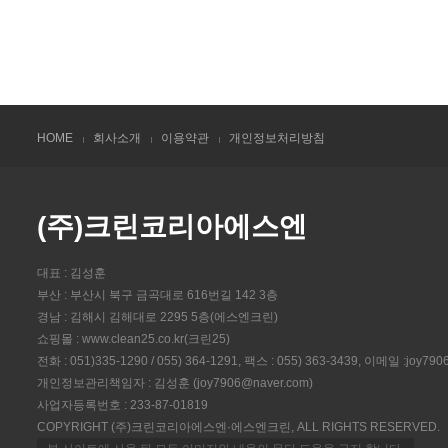
HOME
회사소개
이용약관
개인정보처리방침
(주)크린코리아에스엔
대표 : 김성훈
부산 : 부산시 북구 금곡대로 616번길 142 3층
경남 : 김해시 김해대로 2295 5층(에스엔크린)
쇼핑몰 : www.clean25.co.kr(크린25)
전화 : 051)335-1290 / 055) 364-1291, 팩스 : 055) 363-3439, 이메일 :joy79
개인정보관리책임자 : 김성훈 (joy7906@naver.com)
사업자등록번호 : 233-87-01819
COPYRIGHT (주)크린코리아에스엔·에스엔크린, ALL RIGHTS RESERVED.