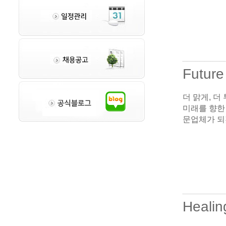
Future
더 맑게, 더
미래를 향한
문업체가 되
Healin