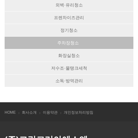
외벽·유리청소
프렌차이즈관리
정기청소
주차장청소
화장실청소
저수조·물탱크세척
소독·방역관리
HOME
회사소개
이용약관
개인정보처리방침